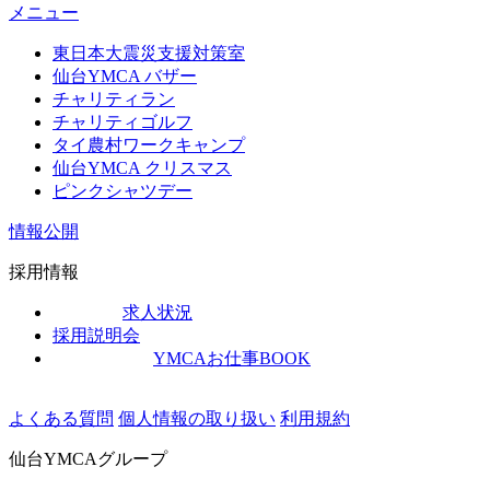
メニュー
東日本大震災支援対策室
仙台YMCA バザー
チャリティラン
チャリティゴルフ
タイ農村ワークキャンプ
仙台YMCA クリスマス
ピンクシャツデー
情報公開
採用情報
求人状況
採用説明会
YMCAお仕事BOOK
よくある質問
個人情報の取り扱い
利用規約
仙台YMCAグループ