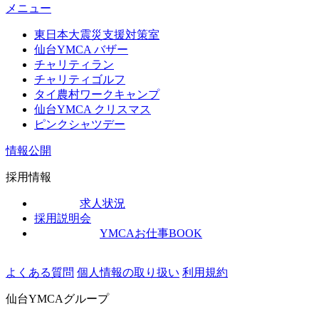
メニュー
東日本大震災支援対策室
仙台YMCA バザー
チャリティラン
チャリティゴルフ
タイ農村ワークキャンプ
仙台YMCA クリスマス
ピンクシャツデー
情報公開
採用情報
求人状況
採用説明会
YMCAお仕事BOOK
よくある質問
個人情報の取り扱い
利用規約
仙台YMCAグループ