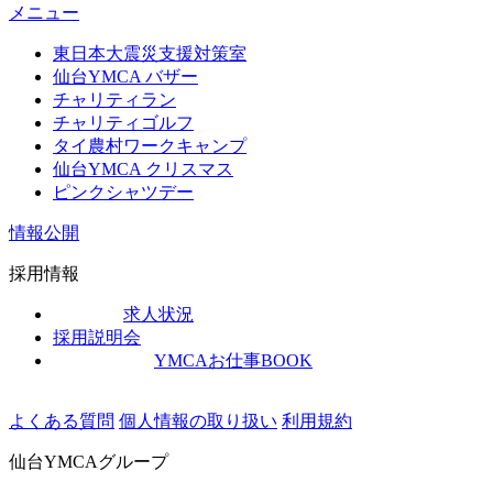
メニュー
東日本大震災支援対策室
仙台YMCA バザー
チャリティラン
チャリティゴルフ
タイ農村ワークキャンプ
仙台YMCA クリスマス
ピンクシャツデー
情報公開
採用情報
求人状況
採用説明会
YMCAお仕事BOOK
よくある質問
個人情報の取り扱い
利用規約
仙台YMCAグループ