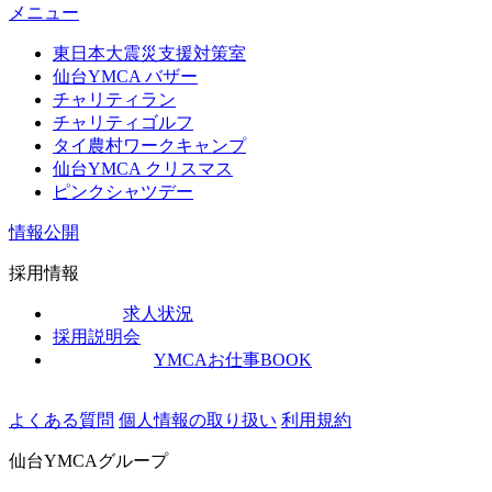
メニュー
東日本大震災支援対策室
仙台YMCA バザー
チャリティラン
チャリティゴルフ
タイ農村ワークキャンプ
仙台YMCA クリスマス
ピンクシャツデー
情報公開
採用情報
求人状況
採用説明会
YMCAお仕事BOOK
よくある質問
個人情報の取り扱い
利用規約
仙台YMCAグループ